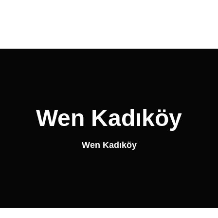
 Ofis
CoWorking
Şubelerimiz
Toplantı Odası
Wen Kadıköy
Wen Kadıköy