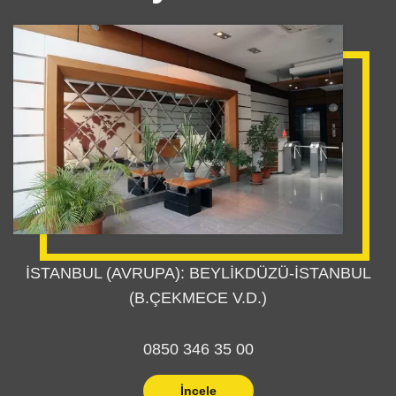
İSTANBUL (AVRUPA): BEYLİKDÜZÜ-İSTANBUL
(B.ÇEKMECE V.D.)
0850 346 35 00
İncele