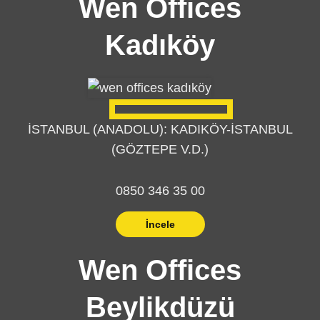
Wen Offices
Kadıköy
İSTANBUL (ANADOLU): KADIKÖY-İSTANBUL
(GÖZTEPE V.D.)
0850 346 35 00
İncele
Wen Offices
Beylikdüzü