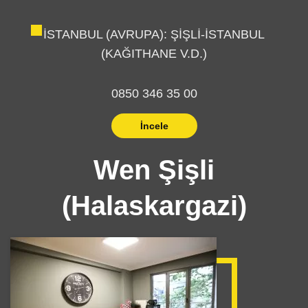
İSTANBUL (AVRUPA): ŞİŞLİ-İSTANBUL
(KAĞITHANE V.D.)
0850 346 35 00
İncele
Wen Şişli
(Halaskargazi)